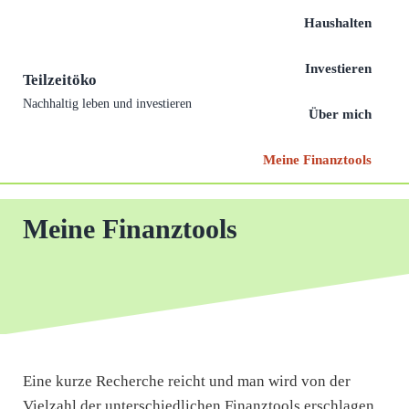
Skip to main content
Skip to header right navigation
Skip to site footer
Haushalten
Investieren
Teilzeitöko
Nachhaltig leben und investieren
Über mich
Meine Finanztools
Meine Finanztools
Eine kurze Recherche reicht und man wird von der
Vielzahl der unterschiedlichen Finanztools erschlagen.