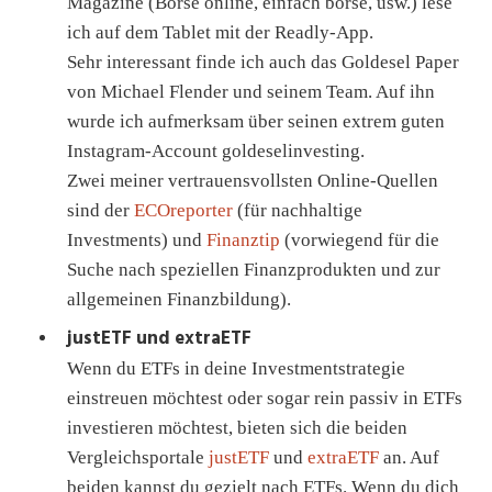
Magazine (Börse online, einfach börse, usw.) lese
ich auf dem Tablet mit der Readly-App.
Sehr interessant finde ich auch das Goldesel Paper
von Michael Flender und seinem Team. Auf ihn
wurde ich aufmerksam über seinen extrem guten
Instagram-Account goldeselinvesting.
Zwei meiner vertrauensvollsten Online-Quellen
sind der
ECOreporter
(für nachhaltige
Investments) und
Finanztip
(vorwiegend für die
Suche nach speziellen Finanzprodukten und zur
allgemeinen Finanzbildung).
justETF und extraETF
Wenn du ETFs in deine Investmentstrategie
einstreuen möchtest oder sogar rein passiv in ETFs
investieren möchtest, bieten sich die beiden
Vergleichsportale
justETF
und
extraETF
an. Auf
beiden kannst du gezielt nach ETFs. Wenn du dich